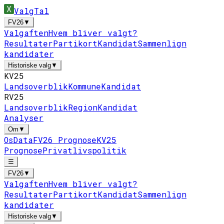
ValgTal
FV26
▼
Valgaften
Hvem bliver valgt?
Resultater
Partikort
Kandidat
Sammenlign
kandidater
Historiske valg
▼
KV25
Landsoverblik
Kommune
Kandidat
RV25
Landsoverblik
Region
Kandidat
Analyser
Om
▼
Os
Data
FV26 Prognose
KV25
Prognose
Privatlivspolitik
☰
FV26
▼
Valgaften
Hvem bliver valgt?
Resultater
Partikort
Kandidat
Sammenlign
kandidater
Historiske valg
▼