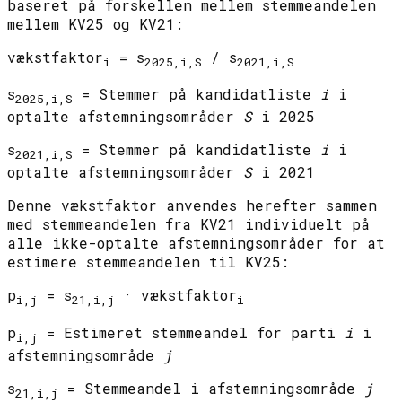
baseret på forskellen mellem stemmeandelen
mellem KV25 og KV21:
vækstfaktor
= s
/ s
i
2025,i,S
2021,i,S
s
= Stemmer på kandidatliste
i
i
2025,i,S
optalte afstemningsområder
S
i 2025
s
= Stemmer på kandidatliste
i
i
2021,i,S
optalte afstemningsområder
S
i 2021
Denne vækstfaktor anvendes herefter sammen
med stemmeandelen fra KV21 individuelt på
alle ikke-optalte afstemningsområder for at
estimere stemmeandelen til KV25:
p
= s
· vækstfaktor
i,j
21,i,j
i
p
= Estimeret stemmeandel for parti
i
i
i,j
afstemningsområde
j
s
= Stemmeandel i afstemningsområde
j
21,i,j