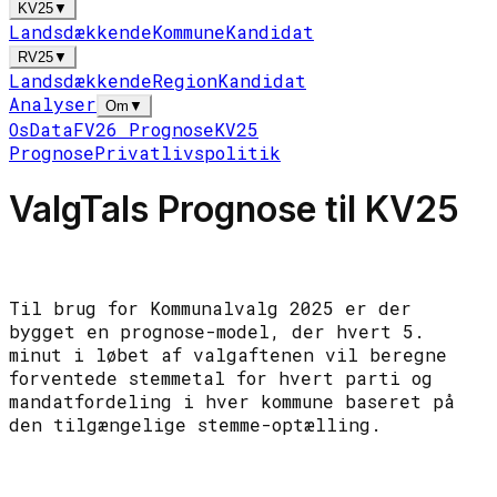
KV25
▼
Landsdækkende
Kommune
Kandidat
RV25
▼
Landsdækkende
Region
Kandidat
Analyser
Om
▼
Os
Data
FV26 Prognose
KV25
Prognose
Privatlivspolitik
ValgTals Prognose til KV25
Til brug for Kommunalvalg 2025 er der
bygget en prognose-model, der hvert 5.
minut i løbet af valgaftenen vil beregne
forventede stemmetal for hvert parti og
mandatfordeling i hver kommune baseret på
den tilgængelige stemme-optælling.