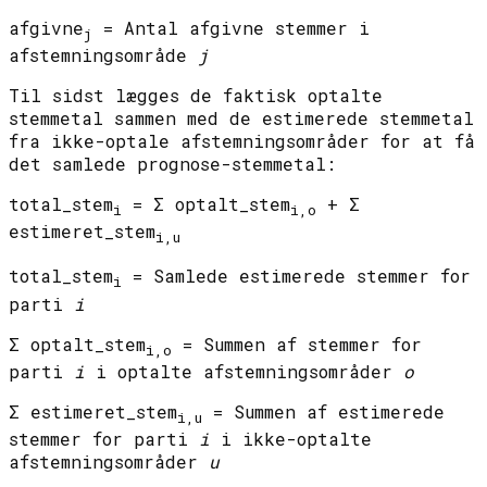
afgivne
= Antal afgivne stemmer i
j
afstemningsområde
j
Til sidst lægges de faktisk optalte
stemmetal sammen med de estimerede stemmetal
fra ikke-optale afstemningsområder for at få
det samlede prognose-stemmetal:
total_stem
= Σ optalt_stem
+ Σ
i
i,o
estimeret_stem
i,u
total_stem
= Samlede estimerede stemmer for
i
parti
i
Σ optalt_stem
= Summen af stemmer for
i,o
parti
i
i optalte afstemningsområder
o
Σ estimeret_stem
= Summen af estimerede
i,u
stemmer for parti
i
i ikke-optalte
afstemningsområder
u