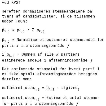
ved KV21
Herefter normaliseres stemmeandelene på
tværs af kandidatlister, så de tilsammen
udgør 100%:
p̂
= p
/ Σ p
i,j
i,j
k,j
p̂
= Normaliseret estimeret stemmeandel for
i,j
parti
i
i afstemningsområde
j
Σ p
= Summen af alle
k
partiers
k,j
estimerede andele i afstemningsområde
j
Det estimerede stemmetal for hvert parti i
et ikke-optalt afstemningsområde beregnes
derefter som:
estimeret_stem
= p̂
· afgivne
i,j
i,j
j
estimeret_stem
= Estimeret antal stemmer
i,j
for parti
i
i afstemningsområde
j