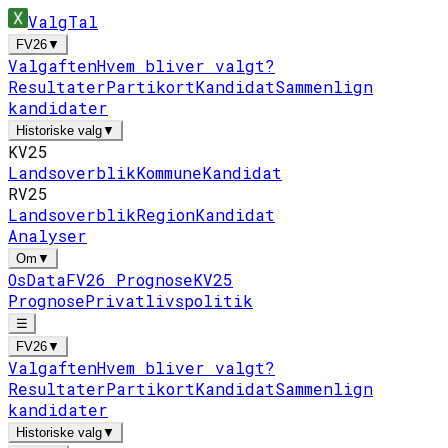
ValgTal
FV26
▼
Valgaften
Hvem bliver valgt?
Resultater
Partikort
Kandidat
Sammenlign
kandidater
Historiske valg
▼
KV25
Landsoverblik
Kommune
Kandidat
RV25
Landsoverblik
Region
Kandidat
Analyser
Om
▼
Os
Data
FV26 Prognose
KV25
Prognose
Privatlivspolitik
☰
FV26
▼
Valgaften
Hvem bliver valgt?
Resultater
Partikort
Kandidat
Sammenlign
kandidater
Historiske valg
▼