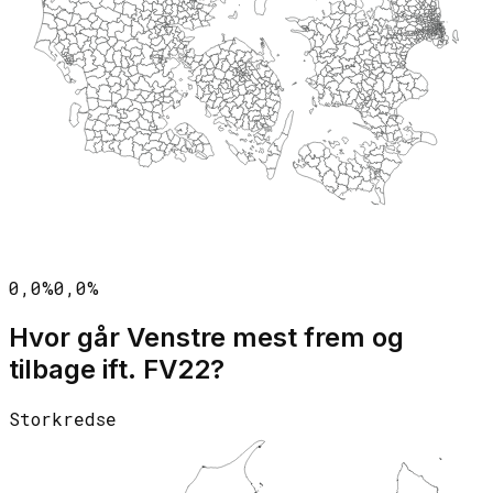
0,0%
0,0%
Hvor går
Venstre
mest frem og
tilbage ift. FV22?
Storkredse