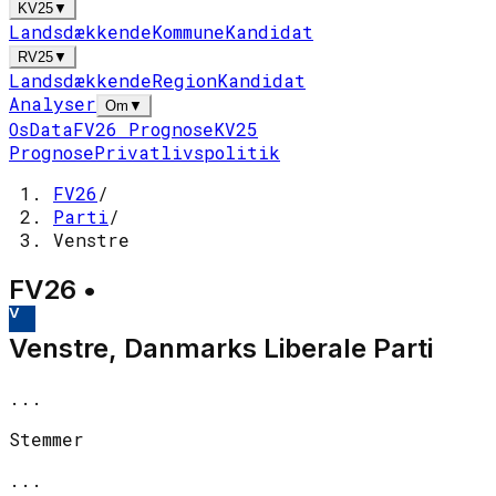
KV25
▼
Landsdækkende
Kommune
Kandidat
RV25
▼
Landsdækkende
Region
Kandidat
Analyser
Om
▼
Os
Data
FV26 Prognose
KV25
Prognose
Privatlivspolitik
FV26
/
Parti
/
Venstre
FV26 •
V
Venstre, Danmarks Liberale Parti
...
Stemmer
...