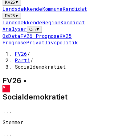
KV25
▼
Landsdækkende
Kommune
Kandidat
RV25
▼
Landsdækkende
Region
Kandidat
Analyser
Om
▼
Os
Data
FV26 Prognose
KV25
Prognose
Privatlivspolitik
FV26
/
Parti
/
Socialdemokratiet
FV26 •
A
Socialdemokratiet
...
Stemmer
...