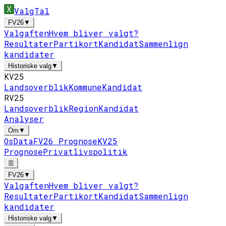
ValgTal
FV26
▼
Valgaften
Hvem bliver valgt?
Resultater
Partikort
Kandidat
Sammenlign
kandidater
Historiske valg
▼
KV25
Landsoverblik
Kommune
Kandidat
RV25
Landsoverblik
Region
Kandidat
Analyser
Om
▼
Os
Data
FV26 Prognose
KV25
Prognose
Privatlivspolitik
☰
FV26
▼
Valgaften
Hvem bliver valgt?
Resultater
Partikort
Kandidat
Sammenlign
kandidater
Historiske valg
▼