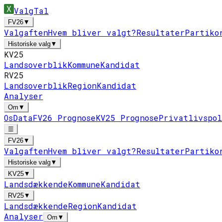
ValgTal
FV26
▼
Valgaften
Hvem bliver valgt?
Resultater
Partiko
Historiske valg
▼
KV25
Landsoverblik
Kommune
Kandidat
RV25
Landsoverblik
Region
Kandidat
Analyser
Om
▼
Os
Data
FV26 Prognose
KV25 Prognose
Privatlivspo
☰
FV26
▼
Valgaften
Hvem bliver valgt?
Resultater
Partiko
Historiske valg
▼
KV25
▼
Landsdækkende
Kommune
Kandidat
RV25
▼
Landsdækkende
Region
Kandidat
Analyser
Om
▼