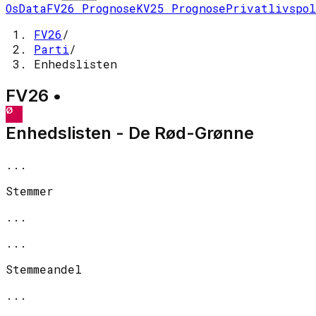
Os
Data
FV26 Prognose
KV25 Prognose
Privatlivspo
FV26
/
Parti
/
Enhedslisten
FV26 •
Ø
Enhedslisten - De Rød-Grønne
...
Stemmer
...
...
Stemmeandel
...