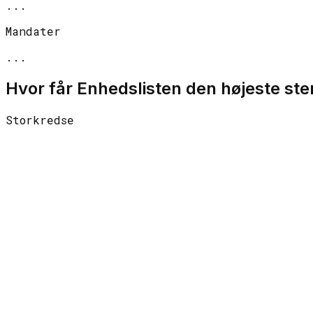
...
Mandater
...
Hvor får
Enhedslisten
den højeste st
Storkredse