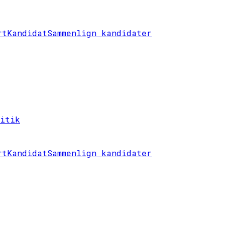
rt
Kandidat
Sammenlign kandidater
litik
rt
Kandidat
Sammenlign kandidater