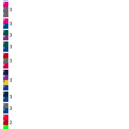
B
L
3
L
B
3
V
C
3
M
C
3
V
F
L
3
Ø
I
M
3
O
V
I
3
V
L
3
V
A
F
2
Å