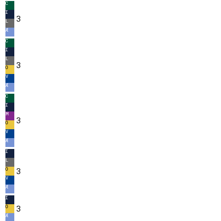
C
I
3
L
Æ
C
I
L
3
O
V
Æ
C
I
M
3
O
V
Æ
I
L
O
3
V
Æ
I
O
3
Æ