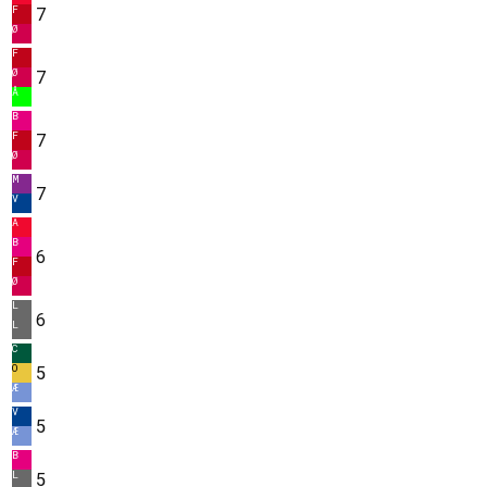
F
7
Ø
F
Ø
7
Å
B
F
7
Ø
M
7
V
A
B
6
F
Ø
L
6
L
C
O
5
Æ
V
5
Æ
B
L
5