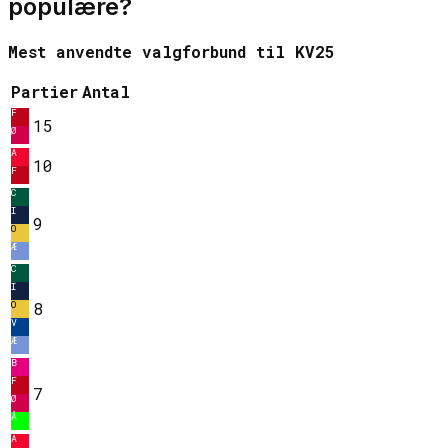
populære?
Mest anvendte valgforbund til KV25
Partier
Antal
F
15
Ø
A
10
F
C
I
9
O
Æ
C
I
O
8
V
Æ
B
F
7
Ø
Å
A