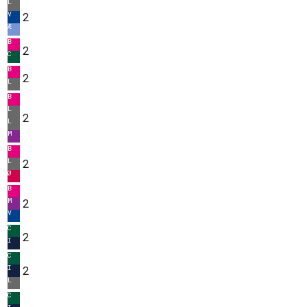
L
V
2
Æ
B
2
C
B
2
L
B
L
2
L
M
B
L
2
Ø
B
M
2
V
C
2
I
C
I
2
L
C