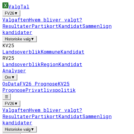
ValgTal
FV26
▼
Valgaften
Hvem bliver valgt?
Resultater
Partikort
Kandidat
Sammenlign
kandidater
Historiske valg
▼
KV25
Landsoverblik
Kommune
Kandidat
RV25
Landsoverblik
Region
Kandidat
Analyser
Om
▼
Os
Data
FV26 Prognose
KV25
Prognose
Privatlivspolitik
☰
FV26
▼
Valgaften
Hvem bliver valgt?
Resultater
Partikort
Kandidat
Sammenlign
kandidater
Historiske valg
▼