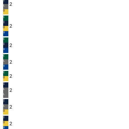
I
2
L
O
C
I
2
O
V
C
I
2
V
C
L
2
V
C
2
O
I
L
2
L
I
L
2
O
I
O
2
V