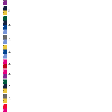
M
I
5
O
C
I
4
V
Æ
L
4
Æ
O
V
4
Æ
B
4
F
B
4
M
C
I
4
O
L
4
O
A
B