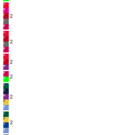
A
B
F
2
L
Ø
A
F
2
L
Ø
A
F
2
M
Ø
2
Å
C
I
M
2
O
Æ
C
O
2
V
Æ