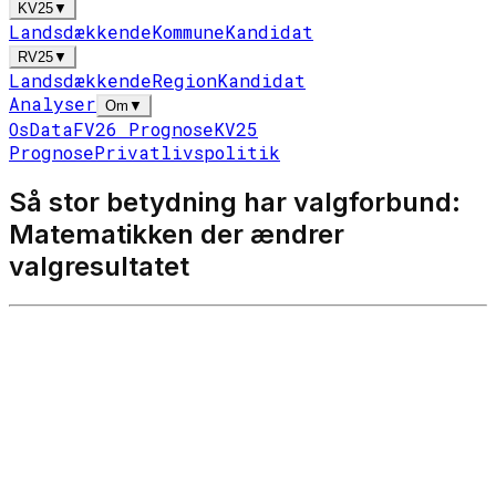
KV25
▼
Landsdækkende
Kommune
Kandidat
RV25
▼
Landsdækkende
Region
Kandidat
Analyser
Om
▼
Os
Data
FV26 Prognose
KV25
Prognose
Privatlivspolitik
Så stor betydning har valgforbund:
Matematikken der ændrer
valgresultatet