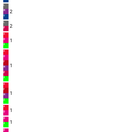
L
M
2
V
L
2
Ø
A
B
1
Å
A
B
F
1
M
Ø
Å
A
F
1
M
Å
A
1
B
B
1
Å
B