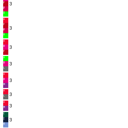
F
3
Ø
Å
A
F
3
Ø
Å
A
B
3
F
Å
B
3
L
A
B
3
M
A
3
L
A
3
M
C
I
3
Æ